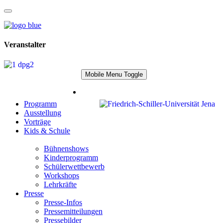
Veranstalter
Mobile Menu Toggle
Programm
Ausstellung
Vorträge
Kids & Schule
Bühnenshows
Kinderprogramm
Schülerwettbewerb
Workshops
Lehrkräfte
Presse
Presse-Infos
Pressemitteilungen
Pressebilder